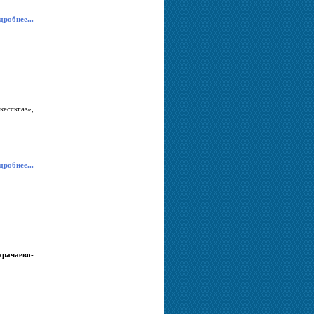
робнее...
есскгаз»,
робнее...
рачаево-