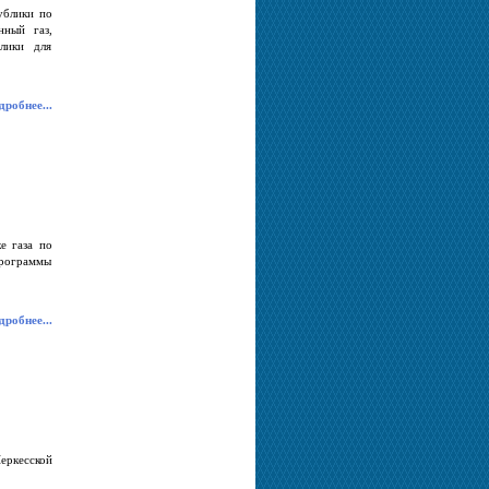
ублики по
ный газ,
блики для
робнее...
е газа по
программы
робнее...
еркесской