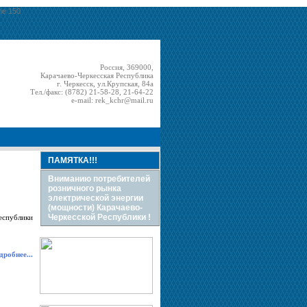
ine 150
Россия, 369000,
Карачаево-Черкесская Республика
г. Черкесск, ул.Крупская, 84а
Тел./факс: (8782) 21-58-28, 21-64-22
e-mail:
rek_kchr@mail.ru
ПАМЯТКА!!!
Вниманию потребителей
розничного рынка
электрической энергии
(мощности) Карачаево-
Черкесской Республики !
еспублики
робнее...