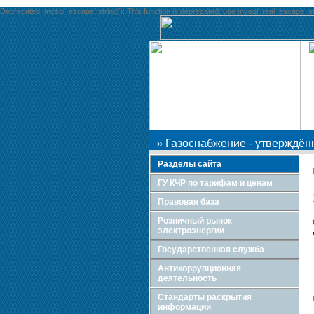
Deprecated: mysql_escape_string(): This function is deprecated; use mysql_real_escape_string
»
Газоснабжение - утверждё
Разделы сайта
ГУ КЧР по тарифам и ценам
Правовая база
Розничный рынок
электроэнергии
Государственная служба
Антикоррупционная
деятельность
Стандарты раскрытия
информации