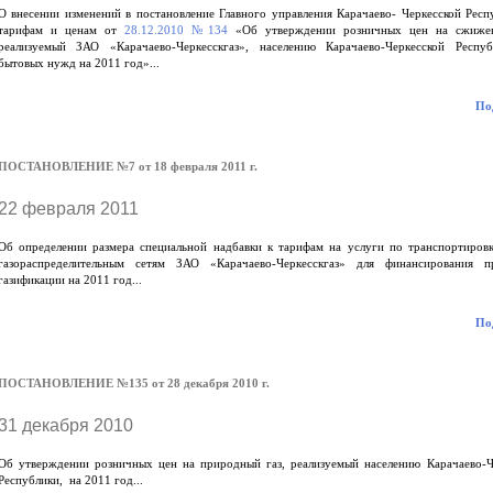
О внесении изменений в постановление Главного управления Карачаево- Черкесской Респ
тарифам и ценам от
28.12.2010 №134
«Об утверждении розничных цен на сжижен
реализуемый ЗАО «Карачаево-Черкесскгаз», населению Карачаево-Черкесской Респу
бытовых нужд на 2011 год»...
Под
ПОСТАНОВЛЕНИЕ №7 от 18 февраля 2011 г.
22 февраля 2011
Об определении размера специальной надбавки к тарифам на услуги по транспортировк
газораспределительным сетям ЗАО «Карачаево-Черкесскгаз» для финансирования 
газификации на 2011 год...
Под
ПОСТАНОВЛЕНИЕ №135 от 28 декабря 2010 г.
31 декабря 2010
Об утверждении розничных цен на природный газ, реализуемый населению Карачаево-Ч
Республики, на 2011 год...