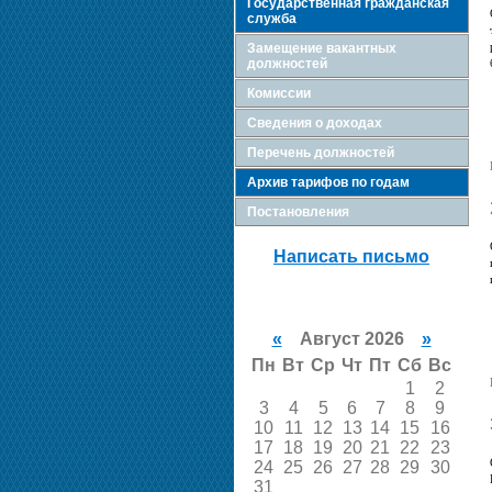
Государственная гражданская
служба
Замещение вакантных
должностей
Комиссии
Сведения о доходах
Перечень должностей
Архив тарифов по годам
Постановления
Написать письмо
«
Август 2026
»
Пн
Вт
Ср
Чт
Пт
Сб
Вс
1
2
3
4
5
6
7
8
9
10
11
12
13
14
15
16
17
18
19
20
21
22
23
24
25
26
27
28
29
30
31