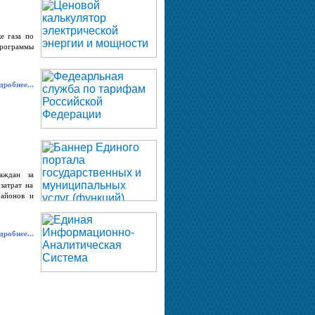
е газа по
программы
робнее...
аждан за
затрат на
районов и
робнее...