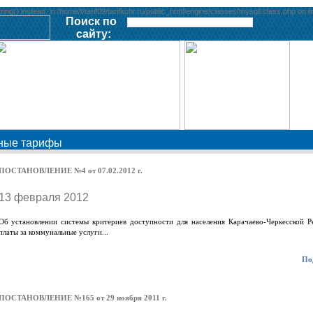
() instead. in /home/t/tarif09/tarifkchr.ru/public_html/engine/classes/mysqli.class.php on l
Поиск по
сайту:
нные тарифы
ПОСТАНОВЛЕНИЕ №4 от 07.02.2012 г.
13 февраля 2012
Об установлении системы критериев доступности для населения Карачаево-Черкесской Р
платы за коммунальные услуги...
Под
ПОСТАНОВЛЕНИЕ №165 от 29 ноября 2011 г.