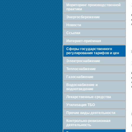
Мориторинг производственной
практики
Энергосбережение
Новости
Ссылки
Интернет-приёмная
Сферы государственного
регулирования тарифов и цен
Электроснабжение
Теплоснабжение
Газоснабжение
Водоснабжение и
водоотведение
Лекарственные средства
Утилизация ТБО
Прочие виды деятельности
Контрольно-ревизионная
деятельность