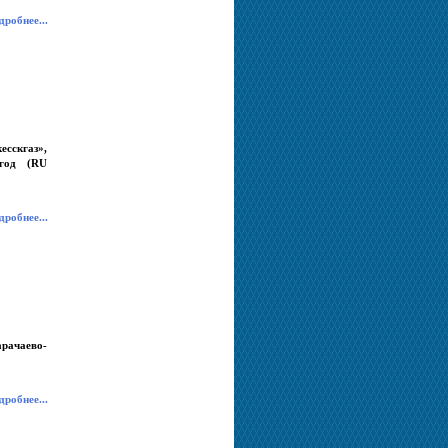
робнее...
есскгаз»,
 год (RU
робнее...
рачаево-
робнее...