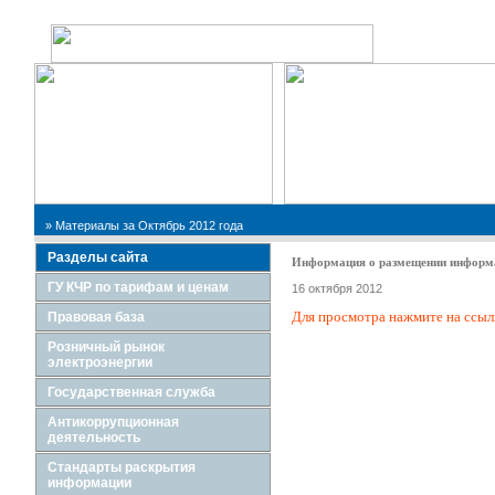
Поиск по сайту:
» Материалы за Октябрь 2012 года
Разделы сайта
Информация о размещении информа
ГУ КЧР по тарифам и ценам
16 октября 2012
Для просмотра нажмите на ссыл
Правовая база
Розничный рынок
электроэнергии
Государственная служба
Антикоррупционная
деятельность
Стандарты раскрытия
информации