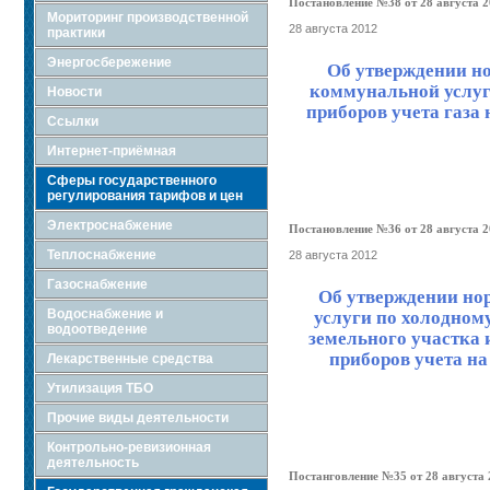
Постановление №38 от 28 августа 2
Мориторинг производственной
28 августа 2012
практики
Энергосбережение
Об утверждении н
коммунальной услуги
Новости
приборов учета газа
Ссылки
Интернет-приёмная
Сферы государственного
регулирования тарифов и цен
Электроснабжение
Постановление №36 от 28 августа 2
Теплоснабжение
28 августа 2012
Газоснабжение
Об утверждении но
Водоснабжение и
услуги по холодном
водоотведение
земельного участка 
приборов учета на
Лекарственные средства
Утилизация ТБО
Прочие виды деятельности
Контрольно-ревизионная
деятельность
Постанговление №35 от 28 августа 2