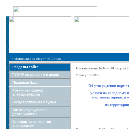
Поиск по сайту:
» Материалы за Август 2012 года
Разделы сайта
Постановление №34 от 28 августа 2
ГУ КЧР по тарифам и ценам
28 августа 2012
Правовая база
Об утверждении норма
Розничный рынок
услуги по холодному 
электроэнергии
многоквартирных и ж
Государственная служба
на территори
Антикоррупционная
деятельность
Стандарты раскрытия
информации