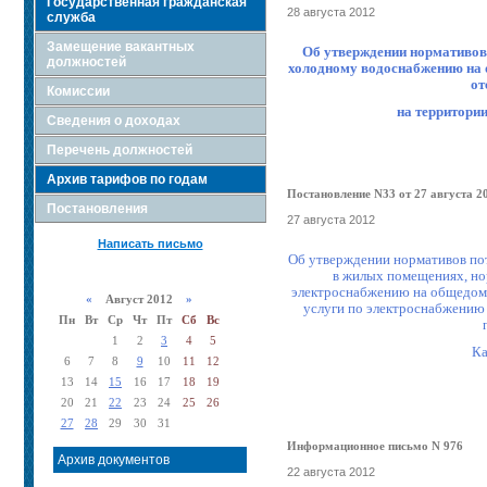
Государственная гражданская
28 августа 2012
служба
Замещение вакантных
Об утверждении нормативов
должностей
холодному водоснабжению на
от
Комиссии
на территори
Сведения о доходах
Перечень должностей
Архив тарифов по годам
Постановление N33 от 27 августа 20
Постановления
27 августа 2012
Написать письмо
Об у
тверждении
нормативов по
в жилых помещениях,
но
электроснабжению на общедом
«
Август 2012
»
услуги по электроснабжению 
Пн
Вт
Ср
Чт
Пт
Сб
Вс
1
2
3
4
5
Ка
6
7
8
9
10
11
12
13
14
15
16
17
18
19
20
21
22
23
24
25
26
27
28
29
30
31
Информационное письмо N 976
Архив документов
22 августа 2012