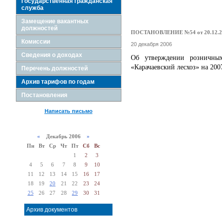
Государственная гражданская
служба
Замещение вакантных
должностей
ПОСТАНОВЛЕНИЕ №54 от 20.12.2
Комиссии
20 декабря 2006
Сведения о доходах
Об утверждении розничны
«Карачаевский лесхоз» на 2007
Перечень должностей
Архив тарифов по годам
Постановления
Написать письмо
«
Декабрь 2006
»
Пн
Вт
Ср
Чт
Пт
Сб
Вс
1
2
3
4
5
6
7
8
9
10
11
12
13
14
15
16
17
18
19
20
21
22
23
24
25
26
27
28
29
30
31
Архив документов