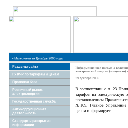
Поиск по сайту:
» Материалы за Декабрь 2006 года
Разделы сайта
Информационное письмо о величине
электрической энергии (мощности) 
ГУ КЧР по тарифам и ценам
29 декабря 2006
Правовая база
В соответствии с п. 23 Прав
Розничный рынок
электроэнергии
тарифов на электрическую 
постановлением Правительств
Государственная служба
№109, Главное Управление 
Антикоррупционная
ценам информирует...
деятельность
Стандарты раскрытия
информации