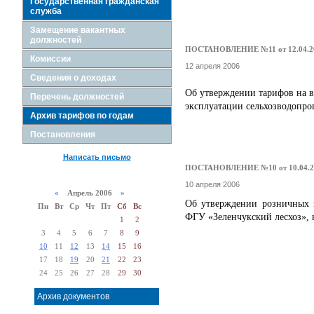
Государственная гражданская
служба
Замещение вакантных
должностей
ПОСТАНОВЛЕНИЕ №11 от 12.04.2
Комиссии
12 апреля 2006
Сведения о доходах
Об утверждении тарифов на в
Перечень должностей
эксплуатации сельхозводопров
Архив тарифов по годам
Постановления
Написать письмо
ПОСТАНОВЛЕНИЕ №10 от 10.04.2
10 апреля 2006
«
Апрель 2006
»
Об утверждении розничных 
Пн
Вт
Ср
Чт
Пт
Сб
Вс
ФГУ «Зеленчукский лесхоз», н
1
2
3
4
5
6
7
8
9
10
11
12
13
14
15
16
17
18
19
20
21
22
23
24
25
26
27
28
29
30
Архив документов