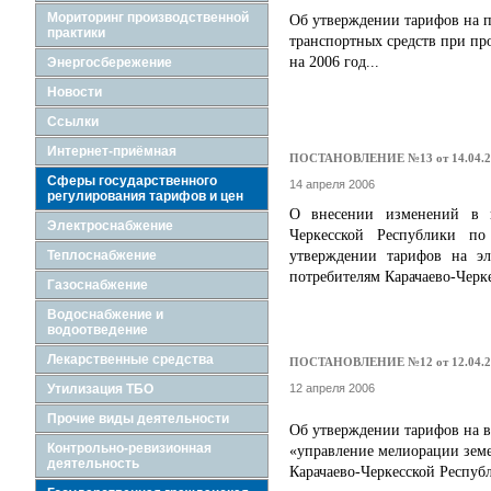
Мориторинг производственной
Об утверждении тарифов на п
практики
транспортных средств при пр
на 2006 год...
Энергосбережение
Новости
Ссылки
Интернет-приёмная
ПОСТАНОВЛЕНИЕ №13 от 14.04.2
Сферы государственного
14 апреля 2006
регулирования тарифов и цен
О внесении изменений в п
Электроснабжение
Черкесской Республики 
Теплоснабжение
утверждении тарифов на эл
потребителям Карачаево-Черке
Газоснабжение
Водоснабжение и
водоотведение
Лекарственные средства
ПОСТАНОВЛЕНИЕ №12 от 12.04.2
Утилизация ТБО
12 апреля 2006
Прочие виды деятельности
Об утверждении тарифов на 
Контрольно-ревизионная
«управление мелиорации земе
деятельность
Карачаево-Черкесской Республ