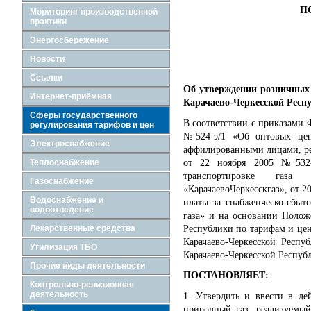
П
Мориторинг производственной
практики
Энергосбережение
Новости
Ссылки
Об утверждении розничных 
Интернет-приёмная
Карачаево-Черкесской Респ
Сферы государственного
В соответствии с приказами 
регулирования тарифов и цен
№524-э/1 «Об оптовых цен
Электроснабжение
аффилированными лицами, ре
от 22 ноября 2005 №532-
Теплоснабжение
транспортировке газа
Газоснабжение
«КарачаевоЧеркесскгаз», от 2
Водоснабжение и
платы за снабженческо-сбыт
водоотведение
газа» и на основании Полож
Республики по тарифам и цен
Лекарственные средства
Карачаево-Черкесской Респу
Утилизация ТБО
Карачаево-Черкесской Респуб
Прочие виды деятельности
ПОСТАНОВЛЯЕТ:
Контрольно-ревизионная
деятельность
1. Утвердить и ввести в де
природный газ, реализуемый