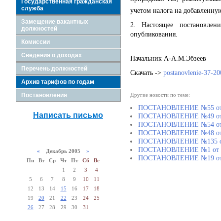
Государственная гражданская
служба
учетом налога на добавленную
Замещение вакантных
2. Настоящее постановлен
должностей
опубликования.
Комиссии
Сведения о доходах
Начальник А-А.М.Эбзеев
Перечень должностей
Скачать ->
postanovlenie-37-20
Архив тарифов по годам
Постановления
Другие новости по теме:
ПОСТАНОВЛЕНИЕ №55 от 
Написать письмо
ПОСТАНОВЛЕНИЕ №49 от 
ПОСТАНОВЛЕНИЕ №54 от 
ПОСТАНОВЛЕНИЕ №48 от 
ПОСТАНОВЛЕНИЕ №135 от 2
ПОСТАНОВЛЕНИЕ №1 от 1
«
Декабрь 2005
»
ПОСТАНОВЛЕНИЕ №19 от 
Пн
Вт
Ср
Чт
Пт
Сб
Вс
1
2
3
4
5
6
7
8
9
10
11
12
13
14
15
16
17
18
19
20
21
22
23
24
25
26
27
28
29
30
31