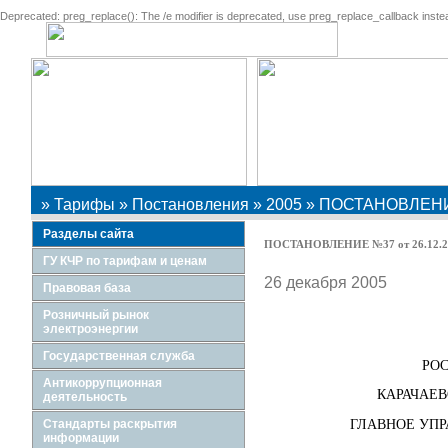
Deprecated: preg_replace(): The /e modifier is deprecated, use preg_replace_callback instead 
Поиск по
сайту:
»
Тарифы
»
Постановления
»
2005
» ПОСТАНОВЛЕНИЕ
Разделы сайта
ПОСТАНОВЛЕНИЕ №37 от 26.12.2
ГУ КЧР по тарифам и ценам
26 декабря 2005
Правовая база
Розничный рынок
электроэнергии
Государственная служба
РО
Антикоррупционная
КАРАЧАЕВ
деятельность
ГЛАВНОЕ УПР
Стандарты раскрытия
информации