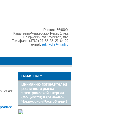
Россия, 369000,
Карачаево-Черкесская Республика
г. Черкесск, ул.Крупская, 84а
Тел./факс: (8782) 21-58-28, 21-64-22
e-mail:
rek_kchr@mail.ru
ПАМЯТКА!!!
Вниманию потребителей
розничного рынка
уток для
электрической энергии
(мощности) Карачаево-
Черкесской Республики !
робнее...