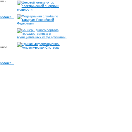
но -
робнее...
енное
робнее...