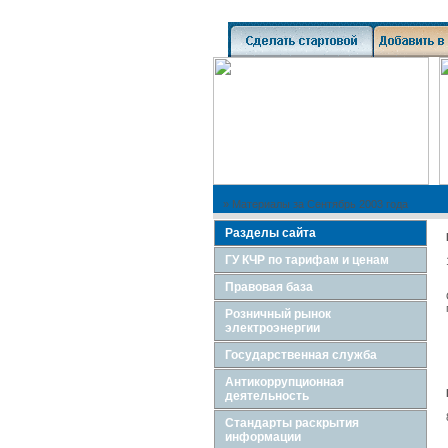
» Материалы за Сентябрь 2003 года
Разделы сайта
ГУ КЧР по тарифам и ценам
Правовая база
Розничный рынок
электроэнергии
Государственная служба
Антикоррупционная
деятельность
Стандарты раскрытия
информации